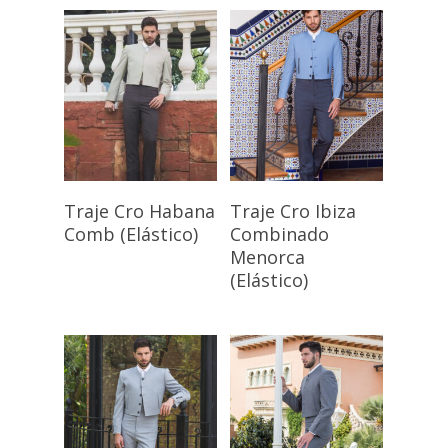
Seleccionar
Seleccionar
Traje Cro Habana
Traje Cro Ibiza
Opciones
Opciones
Comb (Elástico)
Combinado
Menorca
(Elástico)