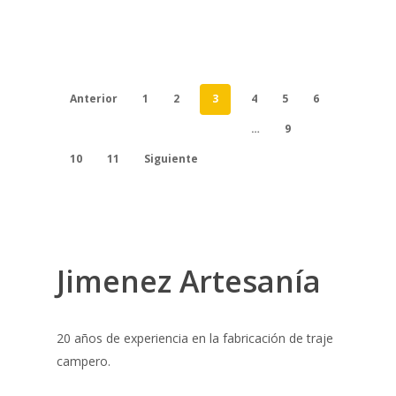
Anterior
1
2
3
4
5
6
…
9
10
11
Siguiente
Jimenez Artesanía
20 años de experiencia en la fabricación de traje
campero.