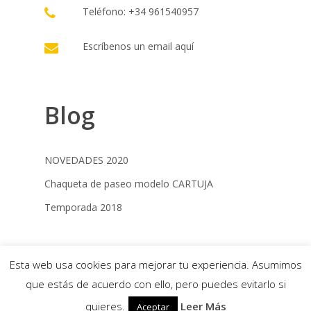
Teléfono: +34 961540957
Escríbenos un email
aquí
Blog
NOVEDADES 2020
Chaqueta de paseo modelo CARTUJA
Temporada 2018
© 2022 Campero Jimenez |
Términos y
Esta web usa cookies para mejorar tu experiencia. Asumimos
condiciones
|
Política de cookies
|
Desarrollo
que estás de acuerdo con ello, pero puedes evitarlo si
web: Estrategia Online
quieres.
Leer Más
Aceptar