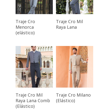
Seleccionar
Seleccionar
Traje Cro
Traje Cro Mil
Opciones
Opciones
Menorca
Raya Lana
(elástico)
Seleccionar
Seleccionar
Traje Cro Mil
Traje Cro Milano
Opciones
Opciones
Raya Lana Comb
(Elástico)
(Elástico)