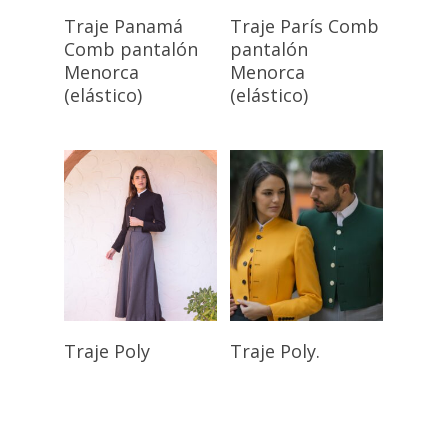
Seleccionar
Seleccionar
Traje Panamá
Traje París Comb
Opciones
Opciones
Comb pantalón
pantalón
Menorca
Menorca
(elástico)
(elástico)
Seleccionar
Seleccionar
Traje Poly
Traje Poly.
Opciones
Opciones