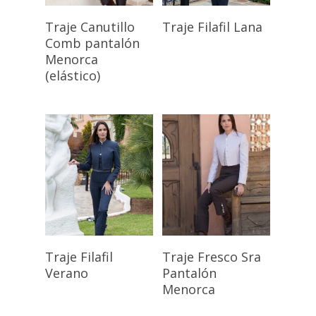
Seleccionar
Seleccionar
Traje Canutillo
Traje Filafil Lana
Opciones
Opciones
Comb pantalón
Menorca
(elástico)
Seleccionar
Seleccionar
Traje Filafil
Traje Fresco Sra
Opciones
Opciones
Verano
Pantalón
Menorca