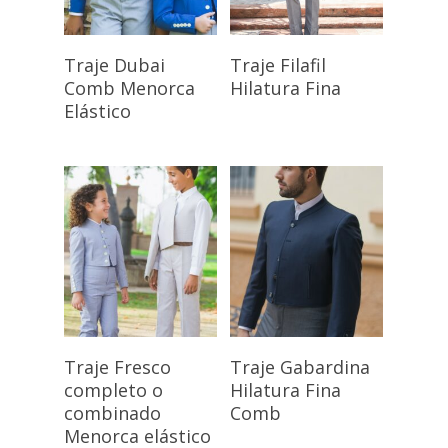
Seleccionar
Seleccionar
Traje Dubai
Traje Filafil
Opciones
Opciones
Comb Menorca
Hilatura Fina
Elástico
Seleccionar
Seleccionar
Traje Fresco
Traje Gabardina
Opciones
Opciones
completo o
Hilatura Fina
combinado
Comb
Menorca elástico