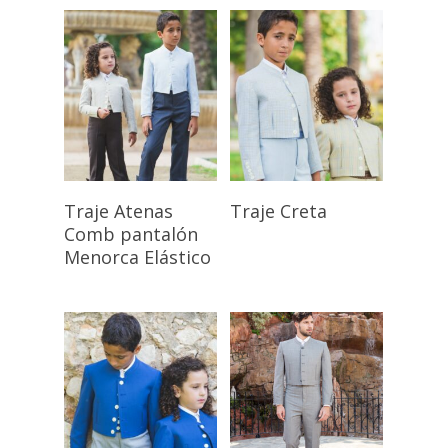
Seleccionar
Seleccionar
Traje Atenas
Traje Creta
Opciones
Opciones
Comb pantalón
Menorca Elástico