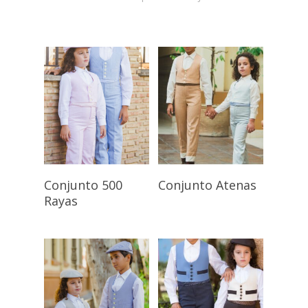
Seleccionar
Seleccionar
Conjunto 500
Conjunto Atenas
Opciones
Opciones
Rayas