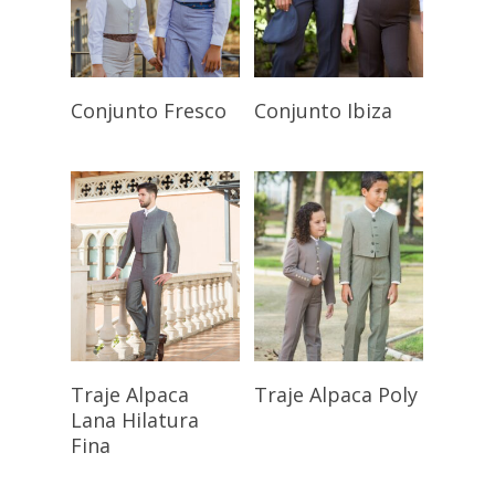
Seleccionar
Seleccionar
Conjunto Fresco
Conjunto Ibiza
Opciones
Opciones
Seleccionar
Seleccionar
Traje Alpaca
Traje Alpaca Poly
Opciones
Opciones
Lana Hilatura
Fina