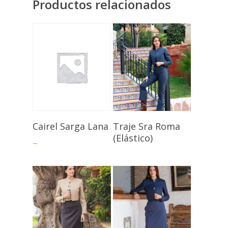
Productos relacionados
Seleccionar
Seleccionar
Cairel Sarga Lana
Traje Sra Roma
Opciones
Opciones
(Elástico)
–