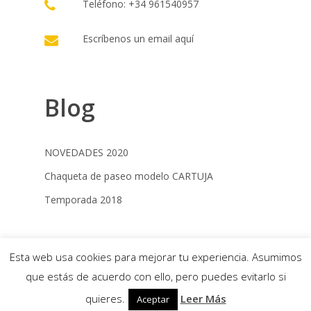
Teléfono: +34 961540957
Escríbenos un email
aquí
Blog
NOVEDADES 2020
Chaqueta de paseo modelo CARTUJA
Temporada 2018
© 2022 Campero Jimenez |
Términos y
Esta web usa cookies para mejorar tu experiencia. Asumimos
condiciones
|
Política de cookies
|
Desarrollo
que estás de acuerdo con ello, pero puedes evitarlo si
web: Estrategia Online
quieres.
Leer Más
Aceptar