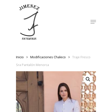
Skip
to
Close
main
Menu
Menu
content
Inicio
Modificaciones Chaleco
Traje Fresco
Sra Pantalón Menorca