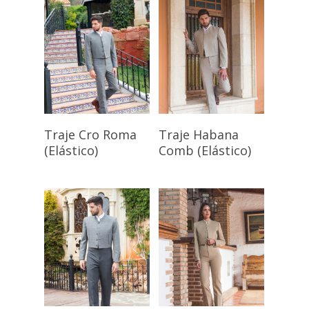
Seleccionar
Seleccionar
Traje Cro Roma
Traje Habana
Opciones
Opciones
(Elástico)
Comb (Elástico)