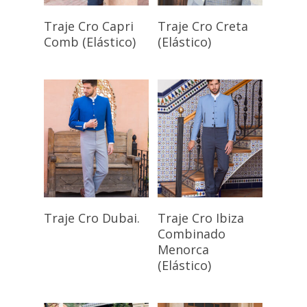
Seleccionar
Seleccionar
Traje Cro Capri
Traje Cro Creta
Opciones
Opciones
Comb (Elástico)
(Elástico)
Seleccionar
Seleccionar
Traje Cro Dubai.
Traje Cro Ibiza
Opciones
Opciones
Combinado
Menorca
(Elástico)