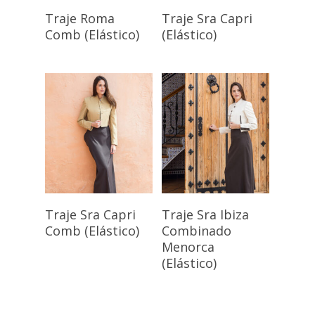
Seleccionar
Seleccionar
Traje Roma
Traje Sra Capri
Opciones
Opciones
Comb (Elástico)
(Elástico)
Seleccionar
Seleccionar
Traje Sra Capri
Traje Sra Ibiza
Opciones
Opciones
Comb (Elástico)
Combinado
Menorca
(Elástico)