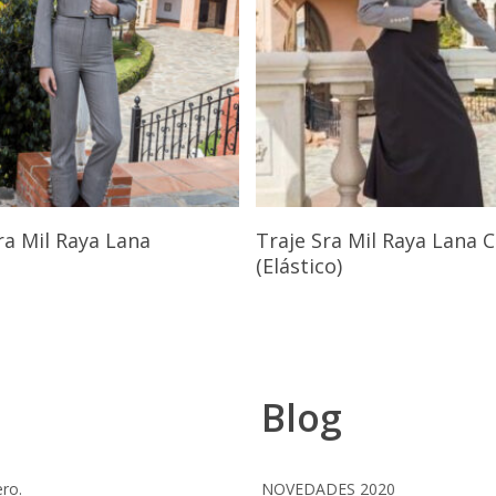
Seleccionar Opciones
Seleccionar Opcione
ra Mil Raya Lana
Traje Sra Mil Raya Lana
(Elástico)
Blog
ero.
NOVEDADES 2020