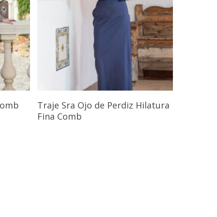
s
Seleccionar Opciones
 Comb
Traje Sra Ojo de Perdiz Hilatura
Fina Comb