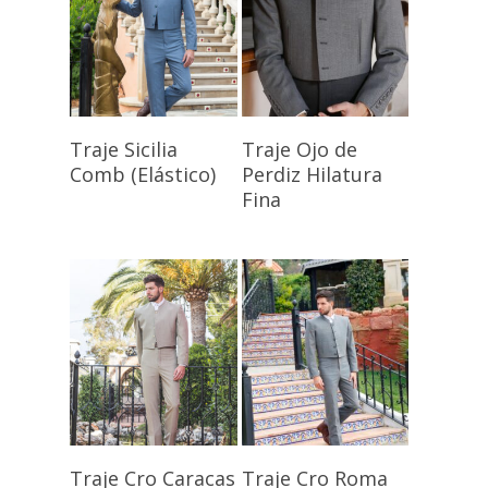
Seleccionar
Seleccionar
Traje Sicilia
Traje Ojo de
Opciones
Opciones
Comb (Elástico)
Perdiz Hilatura
Fina
Seleccionar
Seleccionar
Traje Cro Caracas
Traje Cro Roma