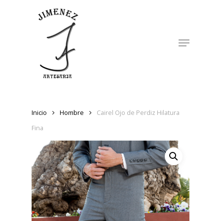
Skip
to
Close
main
Menu
Menu
content
Inicio
Hombre
Cairel Ojo de Perdiz Hilatura
Fina