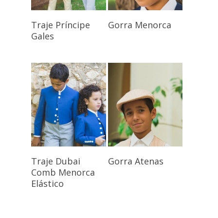
Seleccionar
Seleccionar
Traje Príncipe
Gorra Menorca
Opciones
Opciones
Gales
Seleccionar
Seleccionar
Traje Dubai
Gorra Atenas
Opciones
Opciones
Comb Menorca
Elástico