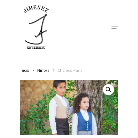
Skip
to
Close
main
Menu
Menu
content
Inicio
Niño/a
Chaleco París.