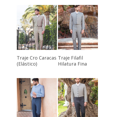
Seleccionar
Seleccionar
Traje Cro Caracas
Traje Filafil
Opciones
Opciones
(Elástico)
Hilatura Fina