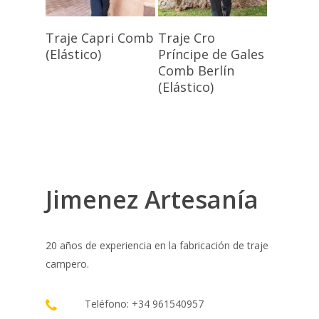
Seleccionar
Seleccionar
Traje Capri Comb
Traje Cro
Opciones
Opciones
(Elástico)
Príncipe de Gales
Comb Berlín
(Elástico)
Jimenez Artesanía
20 años de experiencia en la fabricación de traje
campero.
Teléfono: +34 961540957