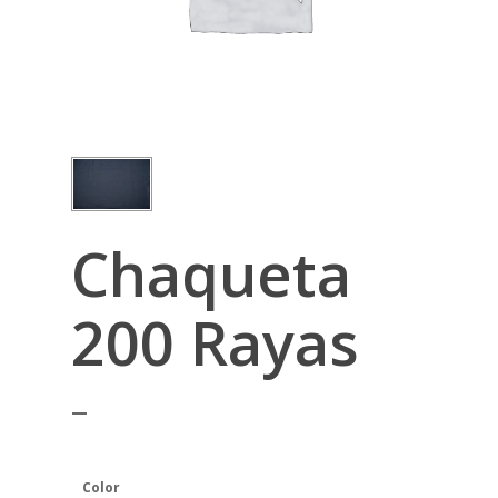
Chaqueta
200 Rayas
–
Color