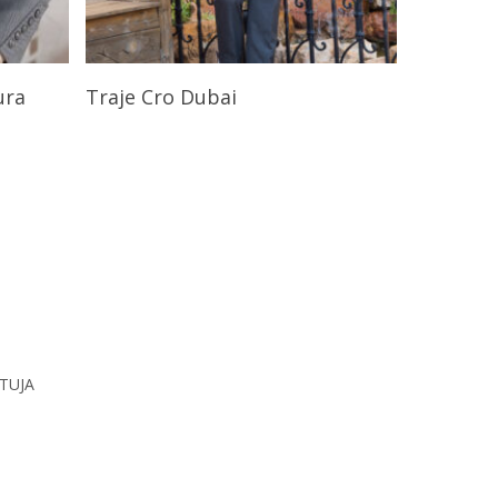
s
Seleccionar Opciones
ura
Traje Cro Dubai
RTUJA