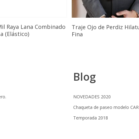
Seleccionar Opciones
Seleccionar Opcione
Mil Raya Lana Combinado
Traje Ojo de Perdiz Hilat
 (Elástico)
Fina
Blog
ero.
NOVEDADES 2020
Chaqueta de paseo modelo CA
Temporada 2018