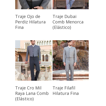
Seleccionar
Seleccionar
Traje Ojo de
Traje Dubai
Opciones
Opciones
Perdiz Hilatura
Comb Menorca
Fina
(Elástico)
Seleccionar
Seleccionar
Traje Cro Mil
Traje Filafil
Opciones
Opciones
Raya Lana Comb
Hilatura Fina
(Elástico)