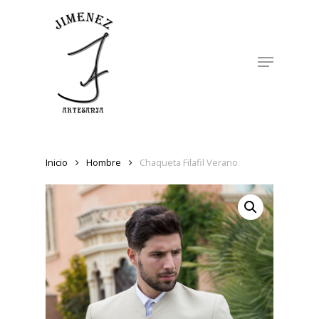
Skip
to
Close
main
Menu
Menu
content
Inicio
Hombre
Chaqueta Filafil Verano