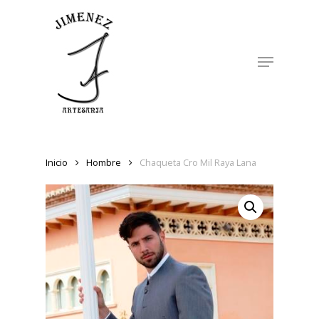
Skip
to
Close
main
Menu
Menu
content
Inicio
Hombre
Chaqueta Cro Mil Raya Lana