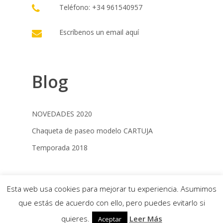
Teléfono: +34 961540957
Escríbenos un email
aquí
Blog
NOVEDADES 2020
Chaqueta de paseo modelo CARTUJA
Temporada 2018
© 2022 Campero Jimenez |
Términos y
Esta web usa cookies para mejorar tu experiencia. Asumimos
condiciones
|
Política de cookies
|
Desarrollo
que estás de acuerdo con ello, pero puedes evitarlo si
web: Estrategia Online
quieres.
Leer Más
Aceptar