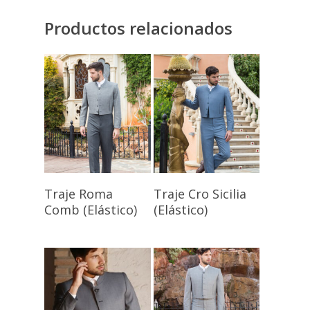
Productos relacionados
Seleccionar
Seleccionar
Traje Roma
Traje Cro Sicilia
Opciones
Opciones
Comb (Elástico)
(Elástico)