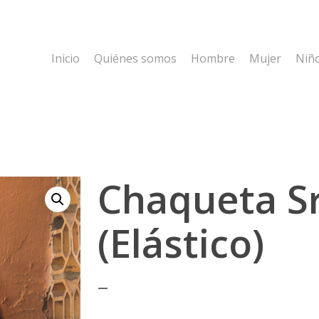
Inicio
Quiénes somos
Hombre
Mujer
Niñ
Chaqueta S
(Elástico)
–