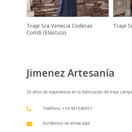
Seleccionar Opciones
Traje Sra Venecia Coderas
Traje S
Comb (Elástico)
Jimenez Artesanía
20 años de experiencia en la fabricación de traje camp
Teléfono: +34 961540957
Escríbenos un email
aquí