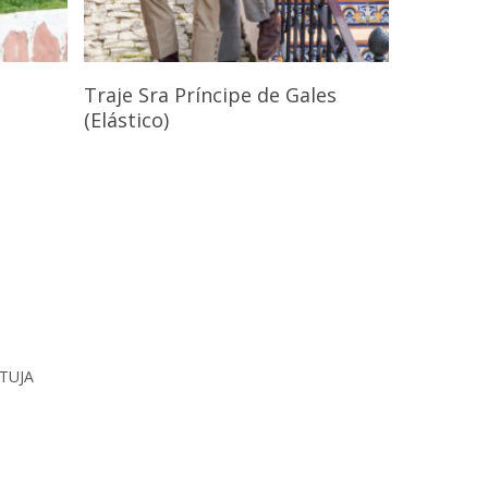
s
Seleccionar Opciones
Traje Sra Príncipe de Gales
(Elástico)
RTUJA