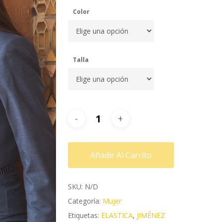
Color
Talla
Añadir Al Carrito
SKU:
N/D
Categoría:
Mujer
Etiquetas:
ELASTICA
,
JIMÉNEZ