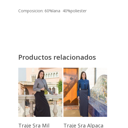
Composicion: 60%lana 40%poliester
Productos relacionados
Seleccionar
Seleccionar
Traje Sra Mil
Traje Sra Alpaca