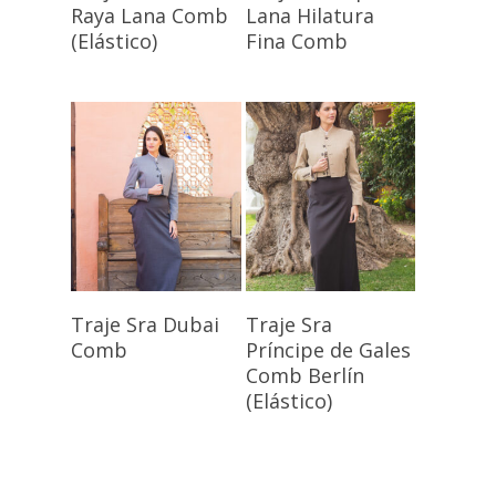
Opciones
Opciones
Raya Lana Comb
Lana Hilatura
(Elástico)
Fina Comb
Seleccionar
Seleccionar
Traje Sra Dubai
Traje Sra
Opciones
Opciones
Comb
Príncipe de Gales
Comb Berlín
(Elástico)