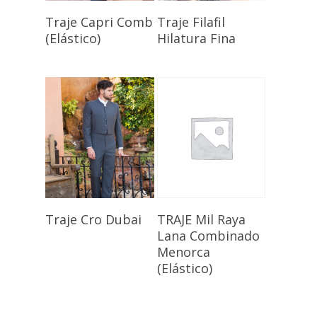
Seleccionar
Seleccionar
Traje Capri Comb
Traje Filafil
Opciones
Opciones
(Elástico)
Hilatura Fina
Seleccionar
Seleccionar
TRAJE Mil Raya
Traje Cro Dubai
Opciones
Opciones
Lana Combinado
Menorca
(Elástico)