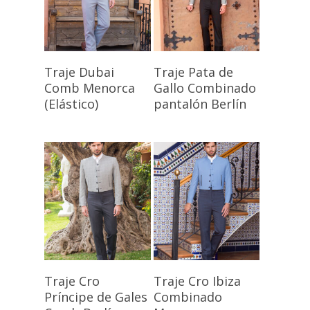
Seleccionar
Seleccionar
Traje Dubai
Traje Pata de
Opciones
Opciones
Comb Menorca
Gallo Combinado
(Elástico)
pantalón Berlín
Seleccionar
Seleccionar
Traje Cro
Traje Cro Ibiza
Opciones
Opciones
Príncipe de Gales
Combinado