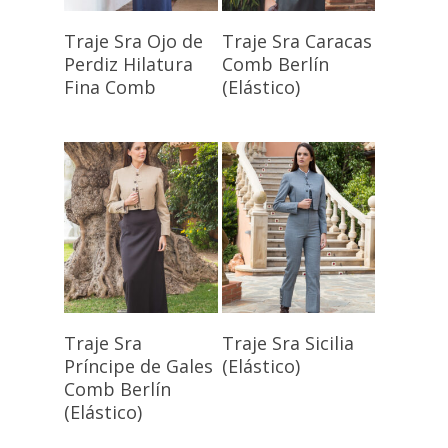
Seleccionar
Seleccionar
Traje Sra Ojo de
Traje Sra Caracas
Opciones
Opciones
Perdiz Hilatura
Comb Berlín
Fina Comb
(Elástico)
Seleccionar
Seleccionar
Traje Sra
Traje Sra Sicilia
Opciones
Opciones
Príncipe de Gales
(Elástico)
Comb Berlín
(Elástico)