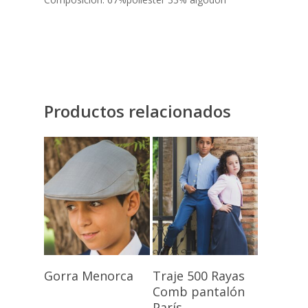
Productos relacionados
Seleccionar
Seleccionar
Gorra Menorca
Traje 500 Rayas
Opciones
Opciones
Comb pantalón
París