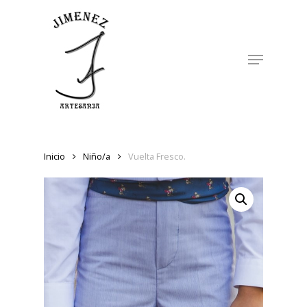
Skip
to
Close
main
Menu
Menu
content
Inicio
Niño/a
Vuelta Fresco.