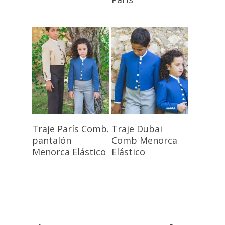
Seleccionar
Seleccionar
Traje París Comb.
Traje Dubai
Opciones
Opciones
pantalón
Comb Menorca
Menorca Elástico
Elástico