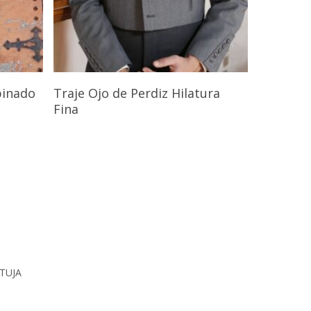
s
Seleccionar Opciones
binado
Traje Ojo de Perdiz Hilatura
Fina
RTUJA