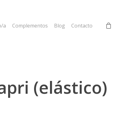
o/a
Complementos
Blog
Contacto
apri (elástico)