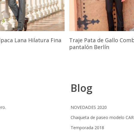
Seleccionar Opciones
Seleccionar Opcione
lpaca Lana Hilatura Fina
Traje Pata de Gallo Com
pantalón Berlín
Blog
ero.
NOVEDADES 2020
Chaqueta de paseo modelo CA
Temporada 2018