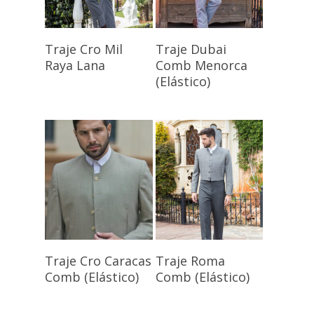
Seleccionar
Seleccionar
Traje Cro Mil
Traje Dubai
Opciones
Opciones
Raya Lana
Comb Menorca
(Elástico)
Seleccionar
Seleccionar
Traje Cro Caracas
Traje Roma
Opciones
Opciones
Comb (Elástico)
Comb (Elástico)