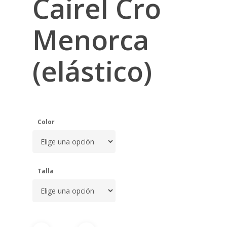
Cairel Cro
Menorca
(elástico)
Color
Talla