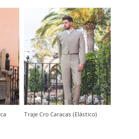
s
Seleccionar Opciones
rca
Traje Cro Caracas (Elástico)