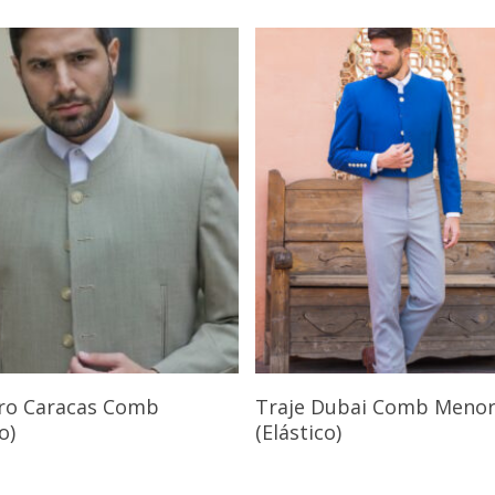
Seleccionar Opciones
Seleccionar Opcione
Cro Caracas Comb
Traje Dubai Comb Meno
o)
(Elástico)