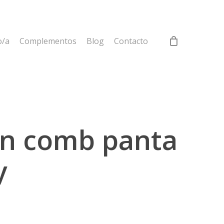
o/a
Complementos
Blog
Contacto
on comb panta
y