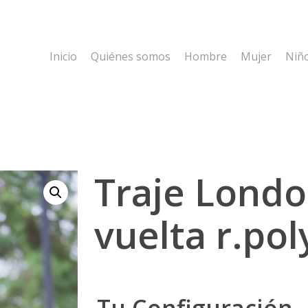
Inicio
Quiénes somos
Hombre
Mujer
Niñ
Traje Lond
vuelta r.pol
Tu Configuración