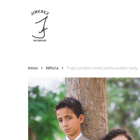
Skip
to
main
content
Inicio
Niño/a
Traje London comb panta vuelta r.poly