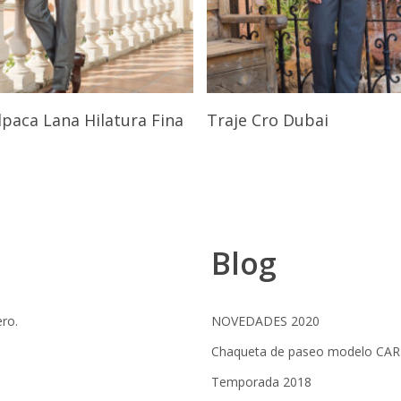
Seleccionar Opciones
Seleccionar Opcione
lpaca Lana Hilatura Fina
Traje Cro Dubai
Blog
ero.
NOVEDADES 2020
Chaqueta de paseo modelo CA
Temporada 2018