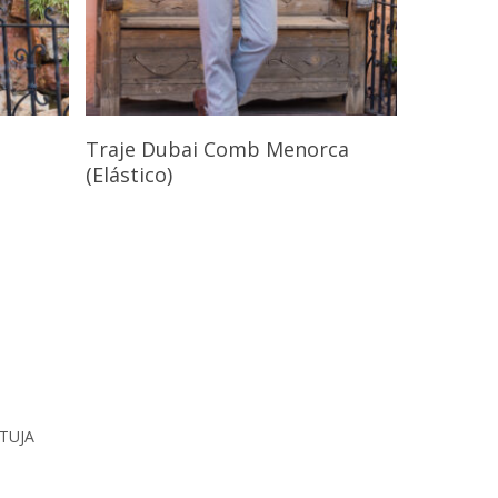
s
Seleccionar Opciones
Traje Dubai Comb Menorca
(Elástico)
RTUJA