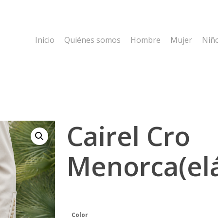
Inicio
Quiénes somos
Hombre
Mujer
Niñ
Cairel Cro
Menorca(elá
Color